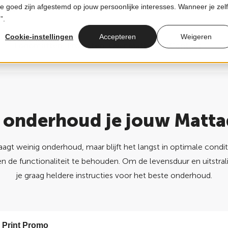
ie goed zijn afgestemd op jouw persoonlijke interesses. Wanneer je zelf
land
Meet- & legservice mogelijk
”.
Cookie-instellingen
Accepteren
Weigeren
Logomatten
Projecten
Over Mattador
Contact
 onderhoud je jouw Matta
t weinig onderhoud, maar blijft het langst in optimale condit
 en de functionaliteit te behouden. Om de levensduur en uitstr
je graag heldere instructies voor het beste onderhoud.
 Print Promo