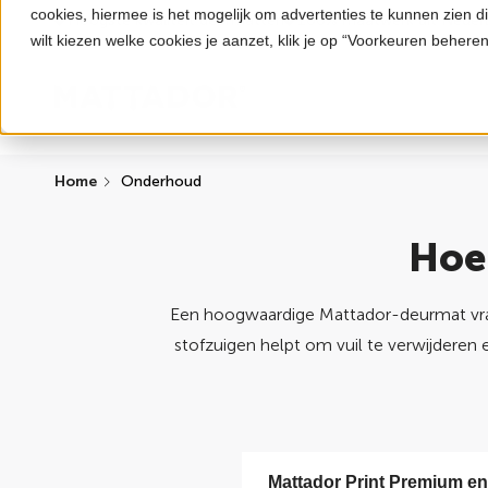
cookies, hiermee is het mogelijk om advertenties te kunnen zien d
Hoogste kwaliteit deurmatten
100% maatwerk uit Neder
wilt kiezen welke cookies je aanzet, klik je op “Voorkeuren beheren
Skip to main content
Home
Onderhoud
Hoe
Een hoogwaardige Mattador-deurmat vraag
stofzuigen helpt om vuil te verwijderen
Mattador Print Premium en