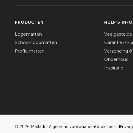
PRODUCTEN
HULP & INF
Logomatten
Veelgestelde
Schoonloopmatten
Garantie & kl
Profielmatten
Verzending &
Onderhoud
Inspiratie
© 2026 Mattador.
Algemene voorwaarden
Cookiebeleid
Privac